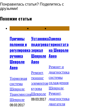
Понравилась статья? Поделитесь с
друзьями!
Похожие статьи
Причины
Установка
Замена
поломки и
подогрева
термостата
регулировка
зеркал
на Шевроле
ручника
Шевроле
Авео
Шевроле
Авео
Ремонт и
Авео
диагностика
Ремонт,
системы
тюнинг
Тормозная
охлаждения
элементов
система
Шевроле
,
кузова
Шевроле
,
Ремонт,
Шевроле
Трансмиссия
диагностика
09.03.2017
Шевроле
двигателя
09.03.2017