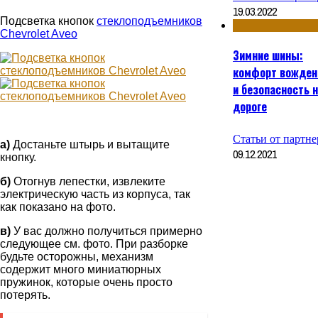
19.03.2022
Подсветка кнопок
стеклоподъемников
Chevrolet Aveo
Зимние шины:
комфорт вожден
и безопасность 
дороге
Статьи от партне
а)
Достаньте штырь и вытащите
09.12.2021
кнопку.
б)
Отогнув лепестки, извлеките
электрическую часть из корпуса, так
как показано на фото.
в)
У вас должно получиться примерно
следующее см. фото. При разборке
будьте осторожны, механизм
содержит много миниатюрных
пружинок, которые очень просто
потерять.