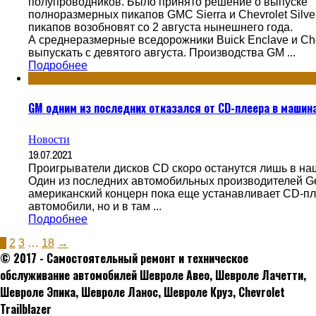
полупроводников. Было принято решение о выпуске
полноразмерных пикапов GMC Sierra и Chevrolet Silv
пикапов возобновят со 2 августа нынешнего года.
А среднеразмерные вседорожники Buick Enclave и Chev
выпускать с девятого августа. Производства GM ...
Подробнее
GM одним из последних отказался от CD-плеера в машин
Новости
19.07.2021
Проигрыватели дисков CD скоро останутся лишь в на
Один из последних автомобильных производителей Gen
американский концерн пока еще устанавливает CD-п
автомобили, но и в там ...
Подробнее
1
2
3
…
18
→
© 2017 - Самостоятельный ремонт и техническое
обслуживание автомобилей Шевроле Авео, Шевроле Лачетти,
Шевроле Эпика, Шевроле Ланос, Шевроле Круз, Сhevrolet
Trailblazer