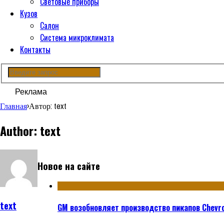
Световые приборы
Кузов
Салон
Система микроклимата
Контакты
Реклама
Главная
›
Автор: text
Author: text
Новое на сайте
text
GM возобновляет производство пикапов Chevrol