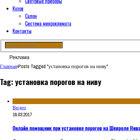
Световые приборы
Кузов
Салон
Система микроклимата
Контакты
Реклама
Главная
›
Posts Tagged "установка порогов на ниву"
Tag: установка порогов на ниву
Видео
16.03.2017
Онлайн помощник при установке порогов на Шевроле Нива