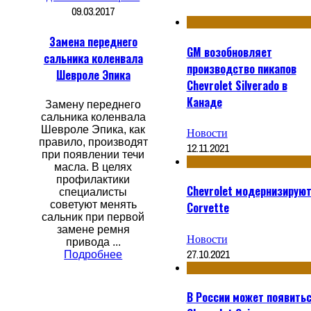
09.03.2017
Замена переднего
GM возобновляет
сальника коленвала
производство пикапов
Шевроле Эпика
Chevrolet Silverado в
Канаде
Замену переднего
сальника коленвала
Шевроле Эпика, как
Новости
правило, производят
12.11.2021
при появлении течи
масла. В целях
профилактики
Chevrolet модернизирую
специалисты
советуют менять
Corvette
сальник при первой
замене ремня
Новости
привода ...
27.10.2021
Подробнее
В России может появить