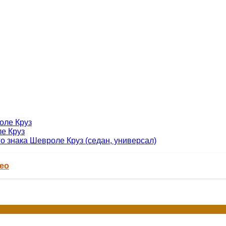
оле Круз
ле Круз
 знака Шевроле Круз (седан, универсал)
ео