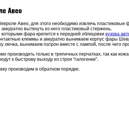
ле Авео
вроле Авео, для этого необходимо извлечь пластиковые 
 аккуратно вытянуть из него пластиковый стержень.
, которыми фара крепится к передней облицовки
кузова ав
контактные клеммы и аккуратно вынимаем корпус фары Шев
у лючка, вынимаем патрон вместе с лампой, после чего пр
 производить только в тряпичных перчатках, так как кожа
дут к быстрому выходу из строя “галогенки”.
вку производим в обратном порядке.