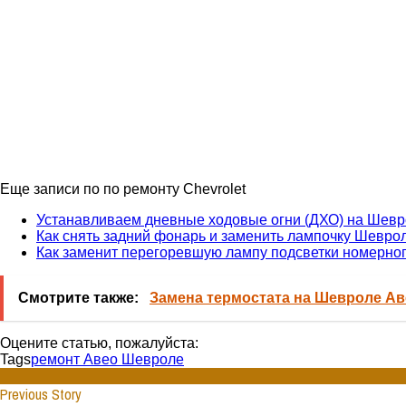
Еще записи по по ремонту Chevrolet
Устанавливаем дневные ходовые огни (ДХО) на Шевр
Как снять задний фонарь и заменить лампочку Шевро
Как заменит перегоревшую лампу подсветки номерного
Смотрите также:
Замена термостата на Шевроле Ав
Оцените статью, пожалуйста:
Tags
ремонт Авео Шевроле
Previous Story