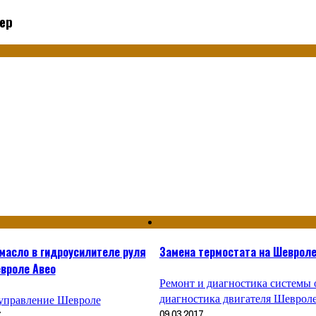
ер
о
масло в гидроусилителе руля
Замена термостата на Шевроле
евроле Авео
Ремонт и диагностика системы
диагностика двигателя Шеврол
 управление Шевроле
09.03.2017
7