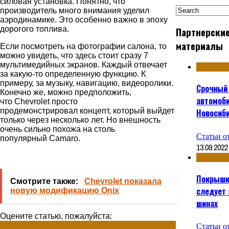
силовая установка. Понятно, что
производитель много внимания уделил
аэродинамике. Это особенно важно в эпоху
дорогого топлива.
Партнерски
материалы
Если посмотреть на фотографии салона, то
можно увидеть, что здесь стоит сразу 7
мультимедийных экранов. Каждый отвечает
за какую-то определенную функцию. К
примеру, за музыку, навигацию, видеоролики.
Срочный
Конечно же, можно предположить,
автомоби
что
Chevrolet
просто
продемонстрировал
концепт
, который выйдет
Новосиб
только через несколько лет. Но внешность
очень сильно похожа на столь
Статьи о
популярный
Camaro
.
13.09.2022
Покрышки
Смотрите также:
Chevrolet показала
следует 
новую модификацию Onix
шинах
Оцените статью, пожалуйста:
Статьи о