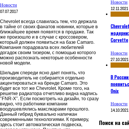
Новости
Новости
12.11.2021
07.07.2017
Chevrolet
всегда славилась тем, что держала
Chevrole
в тайне от своих фанатов новинки, которые в
ближайшее время появятся в продаже. Так
модерни
же произошло и в случае с кроссовером,
Corvette
который должен появиться на базе
Camaro
.
Компания порадовала всех любителей
Новости
догадок своим
тизером
, с помощью которого
можно распознать некоторые особенности
27.10.2021
новой модели.
Шильдик
спереди ясно дает понять, что
В России
производитель не собирается отдельно
появитьс
акцентироваться на
бренде
Camaro
. Это
будет все тот же
Chevrolet
. Кроме того, на
Onix
решетке радиатора отчетливо видна надпись
"FNR-X". Если посмотреть на дизайн, то сразу
Новости
видно, что работники компании
воодушевлялись
макслкарами
прошлого.
14.10.2021
Данный гибрид буквально напичкан
современными технологиями. К примеру,
Поиск на са
здесь стоит автоматическая подвеска,