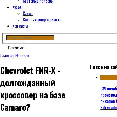
Световые приборы
Кузов
Салон
Система микроклимата
Контакты
Реклама
Главная
›
Новости
Новое на са
Chevrolet FNR-X -
долгожданный
GM возо
кроссовер на базе
произво
пикапов 
Camaro?
Silverad