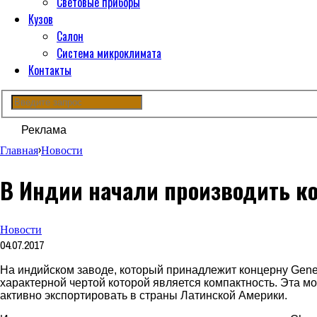
Световые приборы
Кузов
Салон
Система микроклимата
Контакты
Реклама
Главная
›
Новости
В Индии начали производить ко
Новости
04.07.2017
На индийском заводе, который принадлежит концерну
Gene
характерной чертой которой является компактность. Эта 
активно экспортировать в страны Латинской Америки.