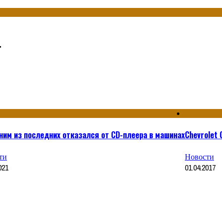
.
ним из последних отказался от CD-плеера в машинах
Chevrolet 
ти
Новости
021
01.04.2017