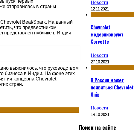
 выпуск первых
Новости
уже отправилась в страны
12.11.2021
Chevrolet
Beat
/
Spark
. На данный
Chevrolet
метить, что предвестником
ыл представлен публике в Индии
модернизируют
Corvette
Новости
27.10.2021
вно выяснилось, что руководством
о бизнеса в Индии. На фоне этих
риятия концерна
Chevrolet
,
В России может
гих стран.
появиться Chevrolet
Onix
Новости
14.10.2021
Поиск на сайте