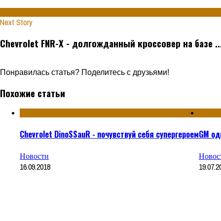
Next Story
Chevrolet FNR-X - долгожданный кроссовер на базе ..
Понравилась статья? Поделитесь с друзьями!
Похожие статьи
Chevrolet DinoSSauR - почувствуй себя супергероем
GM од
Новости
Новос
16.09.2018
19.07.2