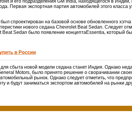
rolet
и его подразделения GM
India
, находящегося в Индии,
ода. Первая экспортная партия автомобилей этого класса 
был спроектирован на базовой основе обновленного
хэтча
ктеристики нового седана
Chevrolet
Beat
Sedan
. Следует от
t
Beat
Sedan
было появление
концепта
Essentia
, который б
купить в России
для сбыта новой модели седана станет Индия. Однако неда
eneral
Motors
, было принято решение о сворачивании своег
втомобильный рынок. Однако следует отметить, что предп
у и будут заниматься экспортом автомобилей на рынки дру