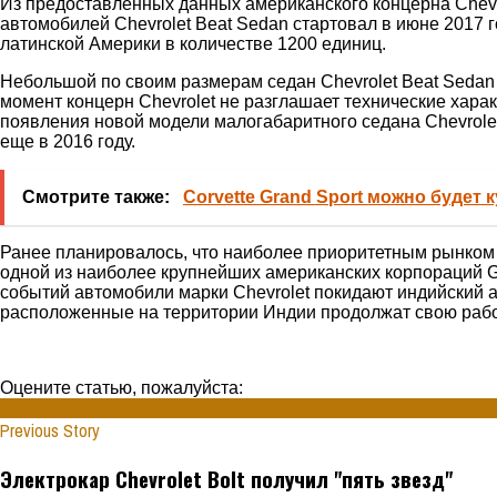
Из предоставленных данных американского концерна
Chev
автомобилей
Chevrolet
Beat
Sedan
стартовал в июне 2017 г
латинской Америки в количестве 1200 единиц.
Небольшой по своим размерам седан
Chevrolet
Beat
Sedan
момент концерн
Chevrolet
не разглашает технические хара
появления новой модели малогабаритного седана
Chevrole
еще в 2016 году.
Смотрите также:
Corvette Grand Sport можно будет 
Ранее планировалось, что наиболее приоритетным рынком 
одной из наиболее крупнейших американских корпораций
G
событий автомобили марки
Chevrolet
покидают индийский а
расположенные на территории Индии продолжат свою работ
Оцените статью, пожалуйста:
Previous Story
Электрокар Chevrolet Bolt получил "пять звезд"