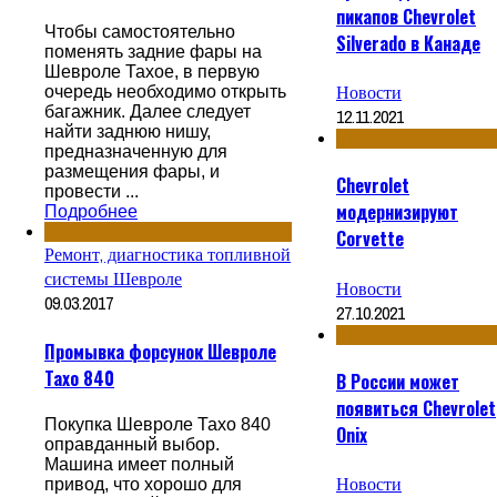
пикапов Chevrolet
Чтобы самостоятельно
Silverado в Канаде
поменять задние фары на
Шевроле Тахое, в первую
Новости
очередь необходимо открыть
багажник. Далее следует
12.11.2021
найти заднюю нишу,
предназначенную для
размещения фары, и
Chevrolet
провести ...
модернизируют
Подробнее
Corvette
Ремонт, диагностика топливной
системы Шевроле
Новости
09.03.2017
27.10.2021
Промывка форсунок Шевроле
Тахо 840
В России может
появиться Chevrolet
Покупка Шевроле Тахо 840
Onix
оправданный выбор.
Машина имеет полный
Новости
привод, что хорошо для