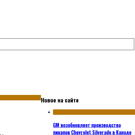
Новое на сайте
GM возобновляет производство
пикапов Chevrolet Silverado в Канаде