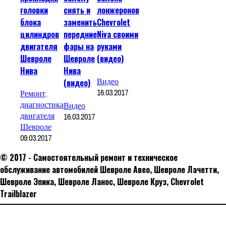
головки
снять и
лонжеронов
блока
заменить
Chevrolet
цилиндров
передние
Niva своими
двигателя
фары на
руками
Шевроле
Шевроле
(видео)
Нива
Нива
Видео
(видео)
16.03.2017
Ремонт,
диагностика
Видео
двигателя
16.03.2017
Шевроле
09.03.2017
© 2017 - Самостоятельный ремонт и техническое
обслуживание автомобилей Шевроле Авео, Шевроле Лачетти,
Шевроле Эпика, Шевроле Ланос, Шевроле Круз, Сhevrolet
Trailblazer