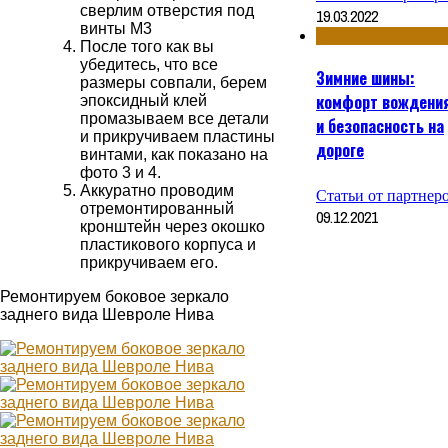
сверлим отверстия под
19.03.2022
винты М3
После того как вы
убедитесь, что все
Зимние шины:
размеры совпали, берем
комфорт вождени
эпоксидный клей
промазываем все детали
и безопасность на
и прикручиваем пластины
дороге
винтами, как показано на
фото 3 и 4.
Аккуратно проводим
Статьи от партнер
отремонтированный
09.12.2021
кронштейн через окошко
пластикового корпуса и
прикручиваем его.
Ремонтируем боковое зеркало
заднего вида Шевроле Нива