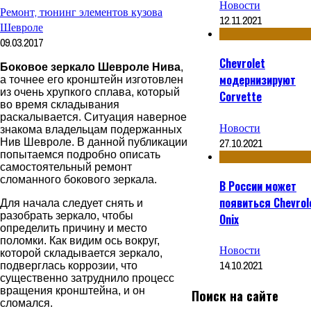
Новости
Ремонт, тюнинг элементов кузова
12.11.2021
Шевроле
09.03.2017
Chevrolet
Боковое зеркало Шевроле Нива
,
модернизируют
а точнее его кронштейн изготовлен
из очень хрупкого сплава, который
Corvette
во время складывания
раскалывается. Ситуация наверное
Новости
знакома владельцам подержанных
27.10.2021
Нив Шевроле. В данной публикации
попытаемся подробно описать
самостоятельный ремонт
сломанного бокового зеркала.
В России может
появиться Chevrol
Для начала следует снять и
разобрать зеркало, чтобы
Onix
определить причину и место
поломки. Как видим ось вокруг,
Новости
которой складывается зеркало,
14.10.2021
подверглась коррозии, что
существенно затруднило процесс
вращения кронштейна, и он
Поиск на сайте
сломался.