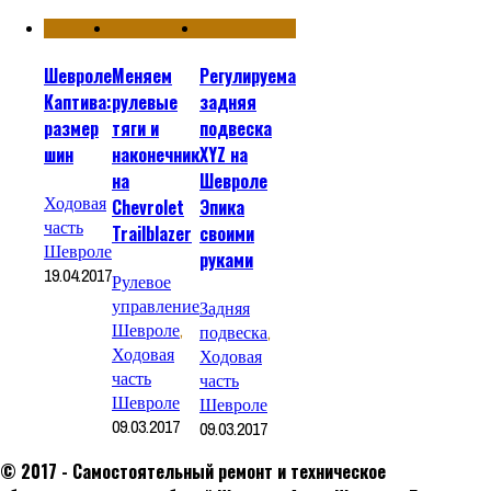
Шевроле
Меняем
Регулируема
Каптива:
рулевые
задняя
размер
тяги и
подвеска
шин
наконечник
XYZ на
на
Шевроле
Ходовая
Chevrolet
Эпика
часть
Trailblazer
своими
Шевроле
руками
19.04.2017
Рулевое
управление
Задняя
Шевроле
,
подвеска
,
Ходовая
Ходовая
часть
часть
Шевроле
Шевроле
09.03.2017
09.03.2017
© 2017 - Самостоятельный ремонт и техническое