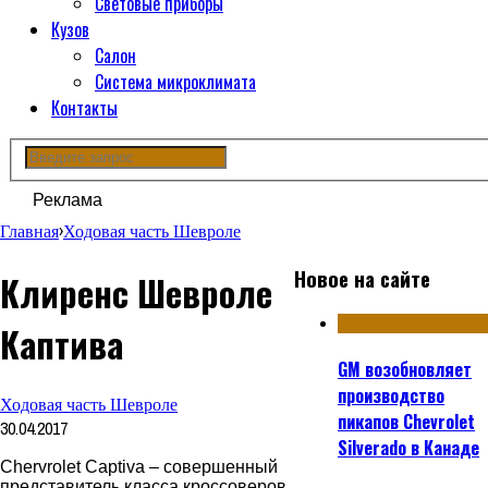
Световые приборы
Кузов
Салон
Система микроклимата
Контакты
Реклама
Главная
›
Ходовая часть Шевроле
Новое на сайте
Клиренс Шевроле
Каптива
GM возобновляет
производство
Ходовая часть Шевроле
пикапов Chevrolet
30.04.2017
Silverado в Канаде
Chervrolet Captiva – совершенный
представитель класса кроссоверов.