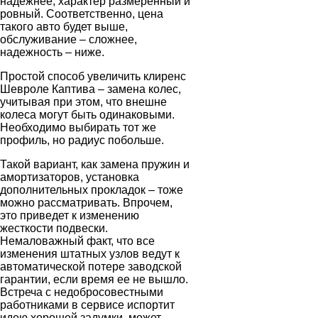
надежнее, характер размеренный и
ровный. Соответственно, цена
такого авто будет выше,
обслуживание – сложнее,
надежность – ниже.
Простой способ увеличить клиренс
Шевроле Каптива ‒ замена колес,
учитывая при этом, что внешне
колеса могут быть одинаковыми.
Необходимо выбирать тот же
профиль, но радиус побольше.
Такой вариант, как замена пружин и
амортизаторов, установка
дополнительных прокладок ‒ тоже
можно рассматривать. Впрочем,
это приведет к изменению
жесткости подвески.
Немаловажный факт, что все
изменения штатных узлов ведут к
автоматической потере заводской
гарантии, если время ее не вышло.
Встреча с недобросовестными
работниками в сервисе испортит
идею хорошей задумки, может