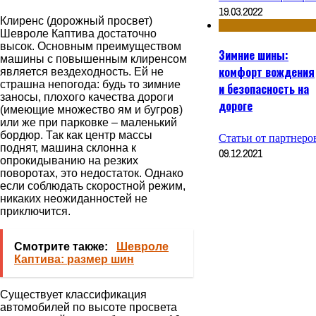
19.03.2022
Клиренс (дорожный просвет)
Шевроле Каптива достаточно
высок. Основным преимуществом
Зимние шины:
машины с повышенным клиренсом
комфорт вождения
является вездеходность. Ей не
страшна непогода: будь то зимние
и безопасность на
заносы, плохого качества дороги
дороге
(имеющие множество ям и бугров)
или же при парковке – маленький
бордюр. Так как центр массы
Статьи от партнеро
поднят, машина склонна к
09.12.2021
опрокидыванию на резких
поворотах, это недостаток. Однако
если соблюдать скоростной режим,
никаких неожиданностей не
приключится.
Смотрите также:
Шевроле
Каптива: размер шин
Существует классификация
автомобилей по высоте просвета