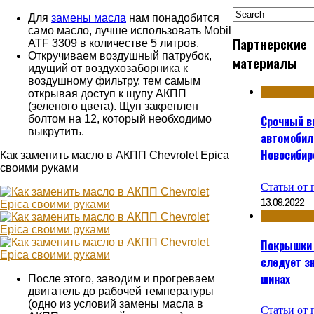
Для
замены масла
нам понадобится
само масло, лучше использовать Mobil
Партнерские
ATF 3309 в количестве 5 литров.
Откручиваем воздушный патрубок,
материалы
идущий от воздухозаборника к
воздушному фильтру, тем самым
открывая доступ к щупу АКПП
(зеленого цвета). Щуп закреплен
болтом на 12, который необходимо
Срочный в
выкрутить.
автомобил
Новосибир
Как заменить масло в АКПП Chevrolet Epica
своими руками
Статьи от 
13.09.2022
Покрышки 
следует зн
шинах
После этого, заводим и прогреваем
двигатель до рабочей температуры
(одно из условий замены масла в
Статьи от 