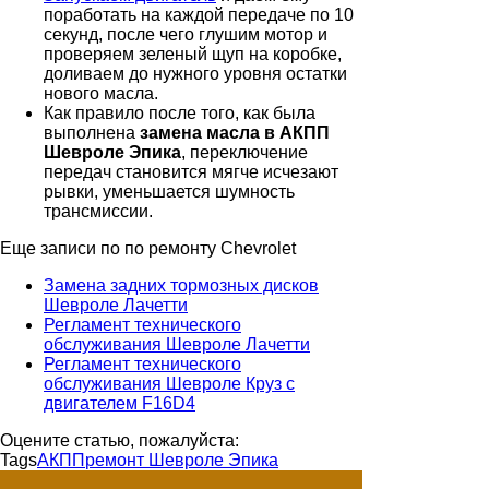
поработать на каждой передаче по 10
секунд, после чего глушим мотор и
проверяем зеленый щуп на коробке,
доливаем до нужного уровня остатки
нового масла.
Как правило после того, как была
выполнена
замена масла в АКПП
Шевроле Эпика
, переключение
передач становится мягче исчезают
рывки, уменьшается шумность
трансмиссии.
Еще записи по по ремонту Chevrolet
Замена задних тормозных дисков
Шевроле Лачетти
Регламент технического
обслуживания Шевроле Лачетти
Регламент технического
обслуживания Шевроле Круз с
двигателем F16D4
Оцените статью, пожалуйста:
Tags
АКПП
ремонт Шевроле Эпика