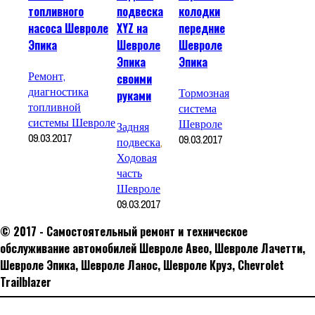
топливного
подвеска
колодки
насоса Шевроле
XYZ на
передние
Эпика
Шевроле
Шевроле
Эпика
Эпика
Ремонт,
своими
диагностика
Тормозная
руками
топливной
система
системы Шевроле
Шевроле
Задняя
09.03.2017
09.03.2017
подвеска
,
Ходовая
часть
Шевроле
09.03.2017
© 2017 - Самостоятельный ремонт и техническое
обслуживание автомобилей Шевроле Авео, Шевроле Лачетти,
Шевроле Эпика, Шевроле Ланос, Шевроле Круз, Сhevrolet
Trailblazer