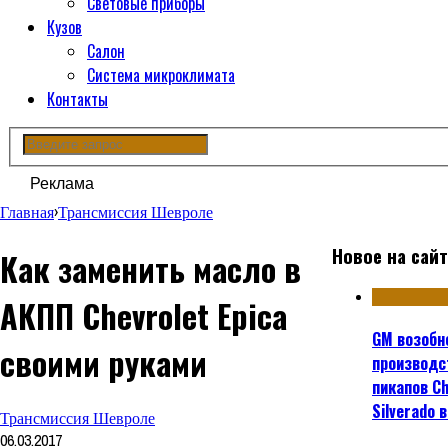
Световые приборы
Кузов
Салон
Система микроклимата
Контакты
Реклама
Главная
›
Трансмиссия Шевроле
Новое на сай
Как заменить масло в
АКПП Chevrolet Epica
GM возобн
своими руками
производс
пикапов Ch
Silverado 
Трансмиссия Шевроле
06.03.2017