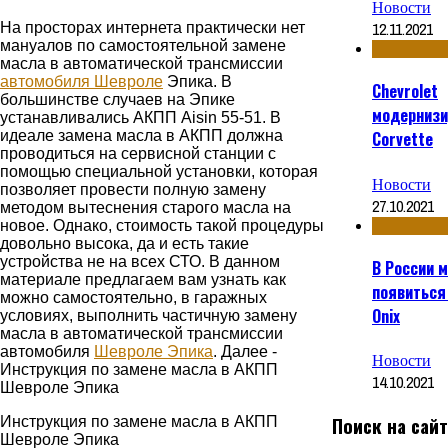
Новости
12.11.2021
На просторах интернета практически нет
мануалов по самостоятельной замене
масла в автоматической трансмиссии
автомобиля Шевроле
Эпика. В
Chevrolet
большинстве случаев на Эпике
модерниз
устанавливались АКПП Aisin 55-51. В
идеале замена масла в АКПП должна
Corvette
проводиться на сервисной станции с
помощью специальной установки, которая
Новости
позволяет провести полную замену
27.10.2021
методом вытеснения старого масла на
новое. Однако, стоимость такой процедуры
довольно высока, да и есть такие
устройства не на всех СТО. В данном
В России 
материале предлагаем вам узнать как
появиться 
можно самостоятельно, в гаражных
Onix
условиях, выполнить частичную замену
масла в автоматической трансмиссии
автомобиля
Шевроле Эпика
. Далее -
Новости
Инструкция по замене масла в АКПП
14.10.2021
Шевроле Эпика
Поиск на сай
Инструкция по замене масла в АКПП
Шевроле Эпика