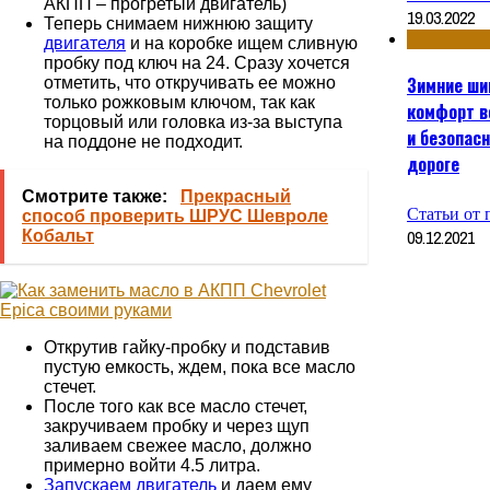
АКПП – прогретый двигатель)
19.03.2022
Теперь снимаем нижнюю защиту
двигателя
и на коробке ищем сливную
пробку под ключ на 24. Сразу хочется
Зимние ши
отметить, что откручивать ее можно
только рожковым ключом, так как
комфорт 
торцовый или головка из-за выступа
и безопасн
на поддоне не подходит.
дороге
Смотрите также:
Прекрасный
Статьи от 
способ проверить ШРУС Шевроле
09.12.2021
Кобальт
Открутив гайку-пробку и подставив
пустую емкость, ждем, пока все масло
стечет.
После того как все масло стечет,
закручиваем пробку и через щуп
заливаем свежее масло, должно
примерно войти 4.5 литра.
Запускаем двигатель
и даем ему