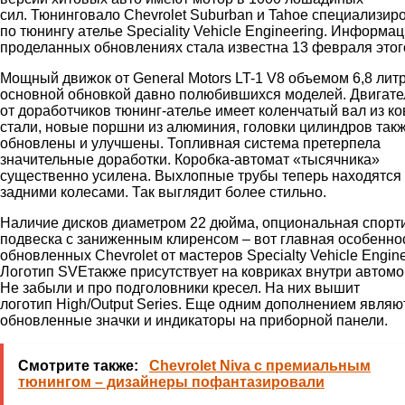
сил.
Тюнинговало
Chevrolet
Suburban
и
Tahoe
специализир
по
тюнингу
ателье
Speciality
Vehicle
Engineering
. Информац
проделанных обновлениях стала известна 13 февраля этого
Мощный движок от
General
Motors
LT-1 V8 объемом 6,8 литр
основной обновкой давно полюбившихся моделей. Двигате
от
доработчиков
тюнинг
-ателье имеет коленчатый вал из к
стали, новые поршни из алюминия, головки цилиндров так
обновлены и улучшены. Топливная система претерпела
значительные доработки. Коробка-автомат «тысячника»
существенно усилена. Выхлопные трубы теперь находятся 
задними колесами. Так выглядит более стильно.
Наличие дисков диаметром 22 дюйма,
опциональная
спорт
подвеска с заниженным клиренсом – вот главная особенно
обновленных
Chevrolet
от мастеров
Specialty
Vehicle
Engine
Логотип
SVE
также присутствует на ковриках внутри автомо
Не забыли и про подголовники кресел. На них вышит
логотип
High
/
Output
Series
. Еще одним дополнением являю
обновленные значки и индикаторы на приборной панели.
Смотрите также:
Chevrolet Niva с премиальным
тюнингом – дизайнеры пофантазировали