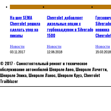
На шоу SEMA
Chevrolet добавляет
Грузович
Chevrolet решила
дизельные опции с
Silverad
сделать упор на
турбонаддувом в Silverado
новинка
пикапы
1500
Chevrole
Новости
Новости
Новости
03.11.2017
12.06.2018
15.03.2018
© 2017 - Самостоятельный ремонт и техническое
обслуживание автомобилей Шевроле Авео, Шевроле Лачетти,
Шевроле Эпика, Шевроле Ланос, Шевроле Круз, Сhevrolet
Trailblazer