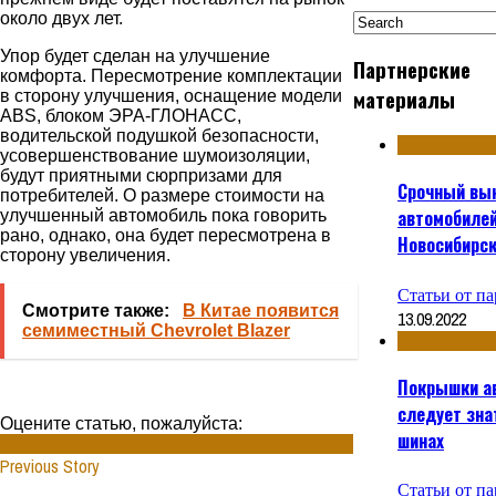
около двух лет.
Упор будет сделан на улучшение
Партнерские
комфорта. Пересмотрение комплектации
материалы
в сторону улучшения, оснащение модели
ABS, блоком ЭРА-ГЛОНАСС,
водительской подушкой безопасности,
усовершенствование шумоизоляции,
будут приятными сюрпризами для
Срочный вы
потребителей. О размере стоимости на
автомобилей
улучшенный автомобиль пока говорить
рано, однако, она будет пересмотрена в
Новосибирс
сторону увеличения.
Статьи от п
Смотрите также:
В Китае появится
13.09.2022
семиместный Chevrolet Blazer
Покрышки ав
следует зна
Оцените статью, пожалуйста:
шинах
Previous Story
Статьи от п