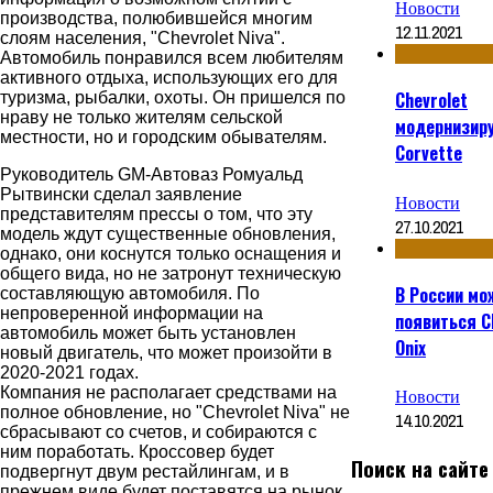
Новости
производства, полюбившейся многим
12.11.2021
слоям населения, "Chevrolet Niva".
Автомобиль понравился всем любителям
активного отдыха, использующих его для
Chevrolet
туризма, рыбалки, охоты. Он пришелся по
нраву не только жителям сельской
модернизир
местности, но и городским обывателям.
Corvette
Руководитель GM-Автоваз Ромуальд
Рытвински сделал заявление
Новости
представителям прессы о том, что эту
27.10.2021
модель ждут существенные обновления,
однако, они коснутся только оснащения и
общего вида, но не затронут техническую
В России мо
составляющую автомобиля. По
непроверенной информации на
появиться C
автомобиль может быть установлен
Onix
новый двигатель, что может произойти в
2020-2021 годах.
Компания не располагает средствами на
Новости
полное обновление, но "Chevrolet Niva" не
14.10.2021
сбрасывают со счетов, и собираются с
ним поработать. Кроссовер будет
Поиск на сайте
подвергнут двум рестайлингам, и в
прежнем виде будет поставятся на рынок