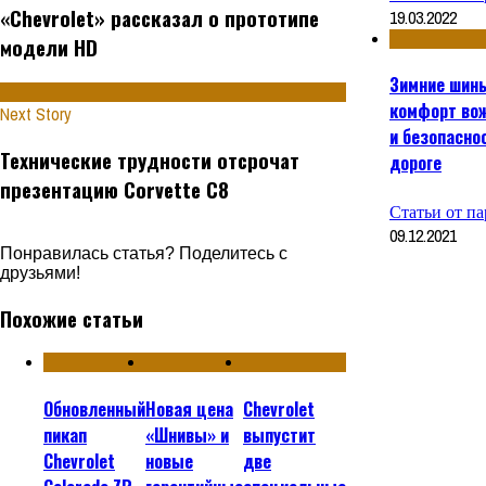
«Chevrolet» рассказал о прототипе
19.03.2022
модели HD
Зимние шин
комфорт во
Next Story
и безопасно
Технические трудности отсрочат
дороге
презентацию Corvette C8
Статьи от п
09.12.2021
Понравилась статья? Поделитесь с
друзьями!
Похожие статьи
Обновленный
Новая цена
Chevrolet
пикап
«Шнивы» и
выпустит
Chevrolet
новые
две