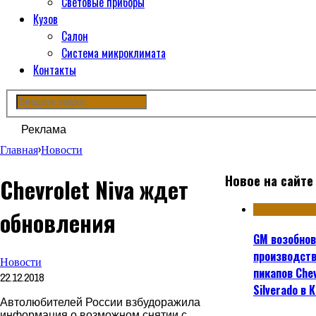
Световые приборы
Кузов
Салон
Система микроклимата
Контакты
Реклама
Главная
›
Новости
Новое на сайте
Chevrolet Niva ждет
обновления
GM возобно
производст
Новости
пикапов Chev
22.12.2018
Silverado в 
Автолюбителей России взбудоражила
информация о возможном снятии с