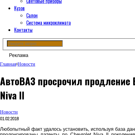
Световые приборы
Кузов
Салон
Система микроклимата
Контакты
Реклама
Главная
›
Новости
АвтоВАЗ просрочил продление В
Niva II
Новости
01.02.2018
Любопытный факт удалось установить, используя база д
пролонгированы патенты по Chevrolet Niva II поколени