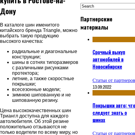
Дону
Партнерские
В каталоге шин именитого
материалы
китайского бренда Triangle, можно
выбрать такую продукцию
высокого качества:
Срочный выкуп
радиальные и диагональные
конструкции;
автомобилей в
шины в сотнях типоразмеров
Новосибирске
с различными рисунками
протектора;
летние, а также скоростные
Статьи от партнеро
покрышки;
13.09.2022
всесезонные модели;
зимнюю шипованную и не
шипованную резину.
Покрышки авто: чт
Цена высококачественных шин
следует знать о
Триангл доступна для каждого
шинах
автолюбителя. Об этой резине
положительно отзываются не
только водители по всему миру, но
Статьи от партнеро