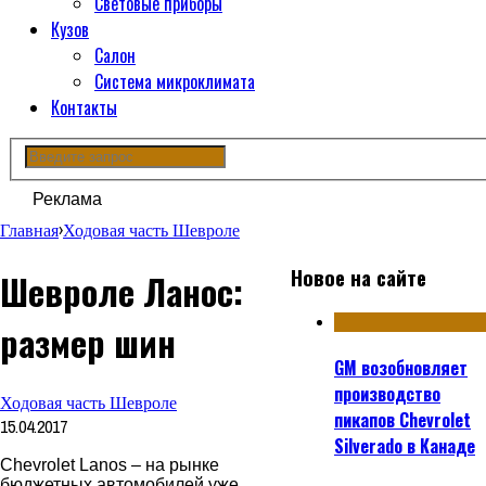
Световые приборы
Кузов
Салон
Система микроклимата
Контакты
Реклама
Главная
›
Ходовая часть Шевроле
Новое на сайте
Шевроле Ланос:
размер шин
GM возобновляет
производство
Ходовая часть Шевроле
пикапов Chevrolet
15.04.2017
Silverado в Канаде
Chevrolet Lanos ‒ на рынке
бюджетных автомобилей уже