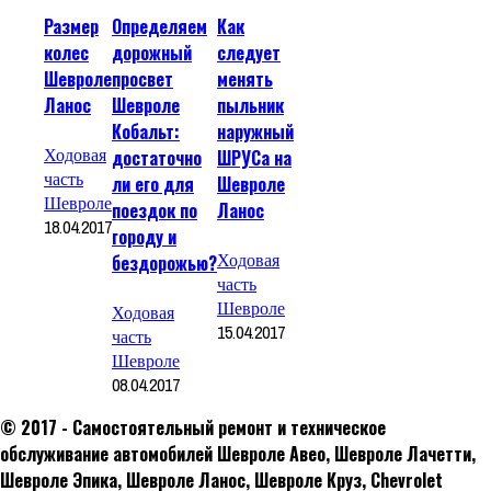
Размер
Определяем
Как
колес
дорожный
следует
Шевроле
просвет
менять
Ланос
Шевроле
пыльник
Кобальт:
наружный
Ходовая
достаточно
ШРУСа на
часть
ли его для
Шевроле
Шевроле
поездок по
Ланос
18.04.2017
городу и
Ходовая
бездорожью?
часть
Шевроле
Ходовая
15.04.2017
часть
Шевроле
08.04.2017
© 2017 - Самостоятельный ремонт и техническое
обслуживание автомобилей Шевроле Авео, Шевроле Лачетти,
Шевроле Эпика, Шевроле Ланос, Шевроле Круз, Сhevrolet