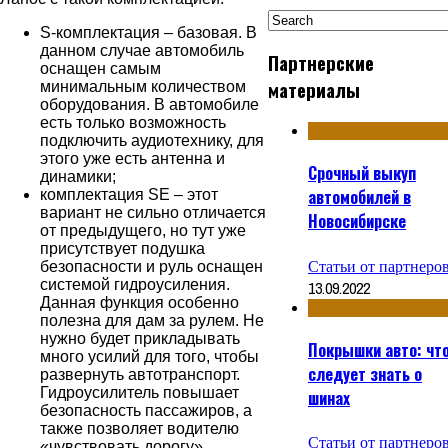
S-комплектация ‒ базовая. В
данном случае автомобиль
Партнерские
оснащен самым
материалы
минимальным количеством
оборудования. В автомобиле
есть только возможность
подключить аудиотехнику, для
этого уже есть антенна и
Срочный выкуп
динамики;
автомобилей в
комплектация SE ‒ этот
вариант не сильно отличается
Новосибирске
от предыдущего, но тут уже
присутствует подушка
Статьи от партнеро
безопасности и руль оснащен
системой гидроусиления.
13.09.2022
Данная функция особенно
полезна для дам за рулем. Не
нужно будет прикладывать
Покрышки авто: чт
много усилий для того, чтобы
следует знать о
развернуть автотранспорт.
Гидроусилитель повышает
шинах
безопасность пассажиров, а
также позволяет водителю
Статьи от партнеро
«чувствовать дорогу».