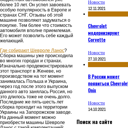
Новости
более 10 лет. Он успел завоевать
12.11.2021
особую популярность в Европе и
странах СНГ. Отзывы об этой
машине позволяют задуматься о
Chevrolet
покупке. Тем более что стоимость
автомобиля вполне приемлемая.
модернизируют
Его может позволить себе каждый
Corvette
желающий.
Где собирают Шевроле Ланос
?
Новости
Сборка машины уже происходила
27.10.2021
во многих городах и странах.
Изначально продемонстрировали
этот транспорт в Женеве, но
В России может
производством на тот момент
занималась Польша и Украина,
появиться Chevrole
через год после этого выпуском
Onix
данного авто занялась Россия, но
это длилось тоже не очень долго.
Последние же пять-шесть лет
Новости
сборка проходит на территории
14.10.2021
Украины на Запорожском заводе.
На данный момент можно
Поиск на сайте
приобрести машины Шевроле
Ланос с такой комплектацией: