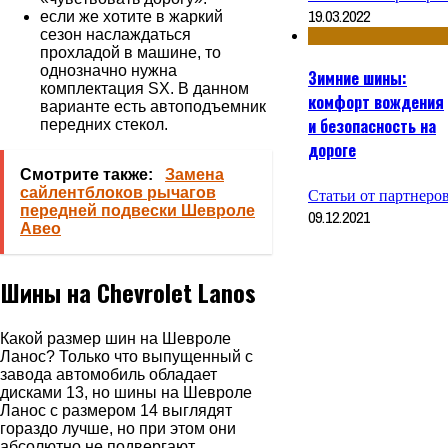
19.03.2022
если же хотите в жаркий
сезон наслаждаться
прохладой в машине, то
однозначно нужна
Зимние шины:
комплектация SX. В данном
комфорт вождения
варианте есть автоподъемник
и безопасность на
передних стекол.
дороге
Смотрите также:
Замена
Статьи от партнеро
сайлентблоков рычагов
передней подвески Шевроле
09.12.2021
Авео
Шины на Chevrolet Lanos
Какой размер шин на Шевроле
Ланос? Только что выпущенный с
завода автомобиль обладает
дисками 13, но шины на Шевроле
Ланос с размером 14 выглядят
гораздо лучше, но при этом они
абсолютно не подвергают