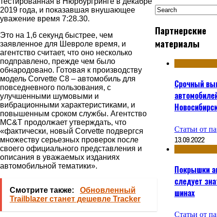
тестированная в Нюрбургринге в декабре
2019 года, и показавшая внушающее
уважение время 7:28.30.
Партнерские
Это на 1,6 секунд быстрее, чем
материалы
заявленное для Шевроле время, и
агентство считает, что оно несколько
подправлено, прежде чем было
обнародовано. Готовая к производству
модель Corvette C8 – автомобиль для
Срочный вы
повседневного пользования, с
автомобилей
улучшенными шумовыми и
вибрационными характеристиками, и
Новосибирс
повышенным сроком службы. Агентство
MC&T продолжает утверждать, что
Статьи от п
«фактически, новый Corvette подвергся
13.09.2022
множеству серьезных проверок после
своего официального представления и
описания в уважаемых изданиях
автомобильной тематики».
Покрышки ав
следует зна
Смотрите также:
Обновленный
шинах
Trailblazer станет дешевле Tracker
Статьи от п