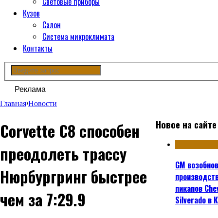
Световые приборы
Кузов
Салон
Система микроклимата
Контакты
Реклама
Главная
›
Новости
Новое на сайте
Corvette C8 способен
преодолеть трассу
GM возобно
Нюрбургринг быстрее
производст
пикапов Che
чем за 7:29.9
Silverado в 