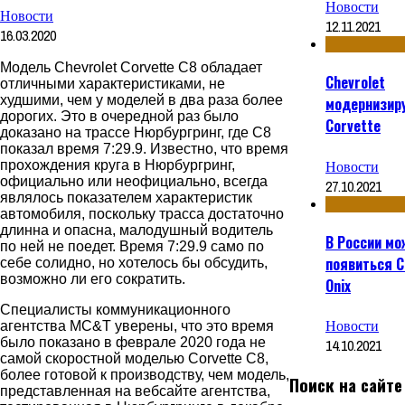
Новости
Новости
12.11.2021
16.03.2020
Модель Chevrolet Corvette C8 обладает
Chevrolet
отличными характеристиками, не
худшими, чем у моделей в два раза более
модернизир
дорогих. Это в очередной раз было
Corvette
доказано на трассе Нюрбургринг, где C8
показал время 7:29.9. Известно, что время
Новости
прохождения круга в Нюрбургринг,
официально или неофициально, всегда
27.10.2021
являлось показателем характеристик
автомобиля, поскольку трасса достаточно
длинна и опасна, малодушный водитель
В России мо
по ней не поедет. Время 7:29.9 само по
появиться C
себе солидно, но хотелось бы обсудить,
возможно ли его сократить.
Onix
Специалисты коммуникационного
Новости
агентства MC&T уверены, что это время
было показано в феврале 2020 года не
14.10.2021
самой скоростной моделью Corvette C8,
более готовой к производству, чем модель,
Поиск на сайте
представленная на вебсайте агентства,