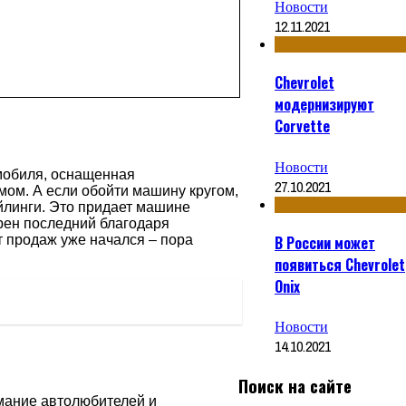
Новости
12.11.2021
Chevrolet
модернизируют
Corvette
Новости
омобиля, оснащенная
27.10.2021
ом. А если обойти машину кругом,
йлинги. Это придает машине
рен последний благодаря
т продаж уже начался ‒ пора
В России может
появиться Chevrolet
Onix
Новости
14.10.2021
Поиск на сайте
имание автолюбителей и