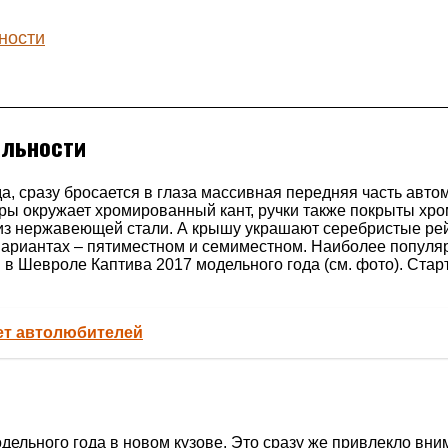
ности
альности
а, сразу бросается в глаза массивная передняя часть авт
 окружает хромированный кант, ручки также покрыты хром
 из нержавеющей стали. А крышу украшают серебристые ре
 вариантах – пятиместном и семиместном. Наиболее популя
в Шевроле Каптива 2017 модельного года (см. фото). Стар
ует автолюбителей
ельного года в новом кузове. Это сразу же привлекло вн