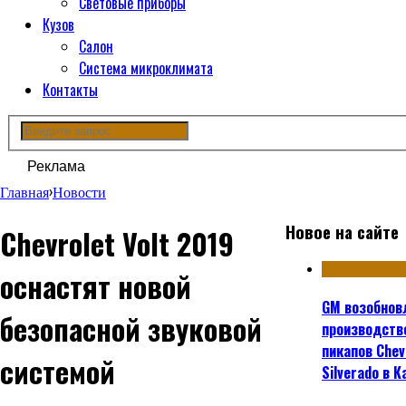
Световые приборы
Кузов
Салон
Система микроклимата
Контакты
Реклама
Главная
›
Новости
Новое на сайте
Chevrolet Volt 2019
оснастят новой
GM возобнов
безопасной звуковой
производств
пикапов Chev
системой
Silverado в 