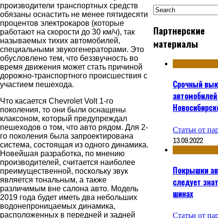
производители транспортных средств
обязаны оснастить не менее пятидесяти
процентов электрокаров (которые
Партнерские
работают на скорости до 30 км/ч), так
называемых тихих автомобилей,
материалы
специальными звукогенераторами. Это
обусловлено тем, что беззвучность во
время движения может стать причиной
дорожно-транспортного происшествия с
Срочный вык
участием пешехода.
автомобилей
Что касается Chevrolet Volt 1-го
Новосибирск
поколения, то они были оснащены
клаксоном, который предупреждал
пешеходов о том, что авто рядом. Для 2-
Статьи от па
го поколения была запроектирована
13.09.2022
система, состоящая из одного динамика.
Новейшая разработка, по мнению
производителей, считается наиболее
Покрышки ав
преимущественной, поскольку звук
является тональным, а также
следует знат
различимым вне салона авто. Модель
шинах
2019 года будет иметь два небольших
водонепроницаемых динамика,
Статьи от па
расположенных в передней и задней