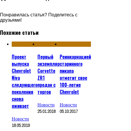
Понравилась статья? Поделитесь с
друзьями!
Похожие статьи
Проект
Первый
Реинкарнацией
выпуска
экземпляр
старинного
Chevrolet
Corvette
пикапа
Niva
ZR1
отметит свое
следующего
продан с
100-летие
поколения
торгов
Chevrolet
снова
Новости
Новости
оживает
25.01.2018
05.10.2017
Новости
18.05.2019