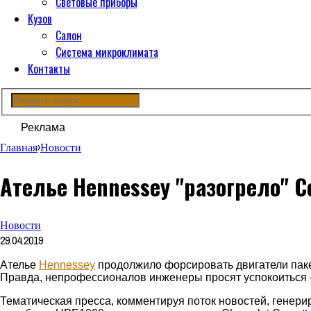
Световые приборы
Кузов
Салон
Система микроклимата
Контакты
Реклама
Главная
›
Новости
Ателье Hennessey "разогрело" Co
Новости
29.04.2019
Ателье
Hennessey
продолжило форсировать двигатели пакет
Правда, непрофессионалов инженеры просят успокоиться –
Тематическая пресса, комментируя поток новостей, генер