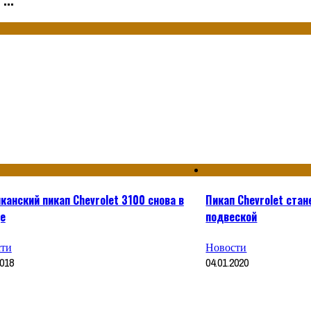
канский пикап Chevrolet 3100 снова в
Пикап Chevrolet ста
е
подвеской
ти
Новости
2018
04.01.2020