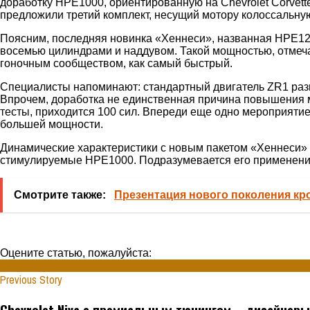
доработку HPE1000, ориентированную на Chevrolet Corvet
предложили третий комплект, несущий мотору колоссальну
Поясним, последняя новинка «Хеннеси», названная HPE120
восемью цилиндрами и наддувом. Такой мощностью, отмеча
гоночным сообществом, как самый быстрый.
Специалисты напоминают: стандартный двигатель ZR1 раз
Впрочем, доработка не единственная причина повышения м
тесты, приходится 100 сил. Впереди еще одно мероприяти
большей мощности.
Динамические характеристики с новым пакетом «Хеннеси» 
стимулируемые HPE1000. Подразумевается его применение
Смотрите также:
Презентация нового поколения кро
Оцените статью, пожалуйста:
Previous Story
Chevrolet Niva с премиальным тюнингом – дизайнеры 