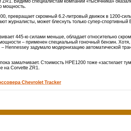
te ZR1. Видимо специалистам компании «тысячника» оказа
ю мощность.
0, превращает скромный 6.2-литровый движок в 1200-силь
ют журналисты, может блеснуть только супер-спортивный B
вивает 445-ю силами меньше, обладает относительно скр
ощности – применен специальный гоночный бензин. Хотя, 
е – Hennessey задумало модернизацию автоматической тран
пока замалчивает. Стоимость HPE1200 тоже «застилает тум
 на Corvette ZR1.
ссовера Chevrolet Tracker
...