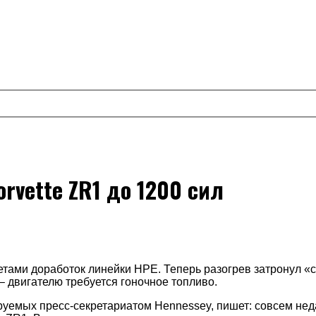
rvette ZR1 до 1200 сил
ами доработок линейки HPE. Теперь разогрев затронул «се
 двигателю требуется гоночное топливо.
ируемых пресс-секретариатом Hennessey, пишет: совсем не