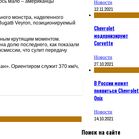
лось мало – американцы
Новости
12.11.2021
ного монстра, наделенного
ugatti Veyron, позиционируемый
Chevrolet
модернизируют
омным крутящим моментом.
Corvette
на долю последнего, как показали
смиссии, что сулит передачу
Новости
27.10.2021
ан». Ориентиром служит 370 км/ч,
В России может
появиться Chevrolet
Onix
Новости
14.10.2021
Поиск на сайте